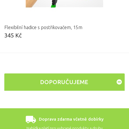
Flexibilní hadice s postřikovačem, 15m
345 Kč
DOPORUČUJEME
Doprava zdarma včetně dobírky
Nabídka platí pro vybrané produkty a druhy