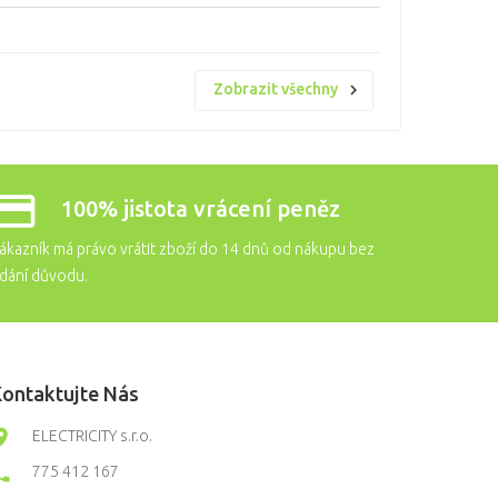
Zobrazit všechny
100% jistota vrácení peněz
ákazník má právo vrátit zboží do 14 dnů od nákupu bez
dání důvodu.
ontaktujte Nás
ELECTRICITY s.r.o.
775 412 167